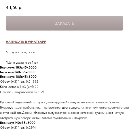
411,60
р.
ЗАКАЗАТЬ
НАПИСАТЬ В WHATSAPP
Материал: ель, сосна.
*Цена указана за 1 шт.
Блокхаус 185x45x6000
Блокхауз140x35x6000
Блокхаус 185x45x6000
Объем (м3) 1 шт.: 0.04995
Количество в 1 м3 (шт.): 20
Площадь, покрываемая 1м3: 21
Красивый отделочный материал, имитирующий стену из цельного большого бревна.
Блокхаус имеет гребень паз, и вставляется друг в друга, из чего получается крепкая стена
и отличный вид.Данный блокхаус выпускается из доски камерной сушки, имеет четкую
отстроганную поверхность и готов к грунтованию и покраске.
Блокхауз140x35x6000
Объем (м3) 1 шт.: 0.0294